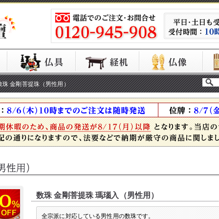
数珠 金剛菩提珠（男性用）
数珠 金剛菩提珠 瑪瑙入（男性用）
全宗派に対応している男性用の数珠です。