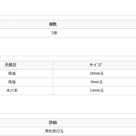
個数
1個
天然石
サイズ
瑪瑙
16mm玉
瑪瑙
9mm玉
木の実
14mm玉
詳細
男性用22玉