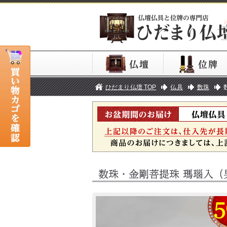
ひだまり仏壇 TOP
仏具
数珠