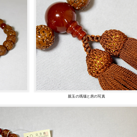
親玉の瑪瑙と房の写真