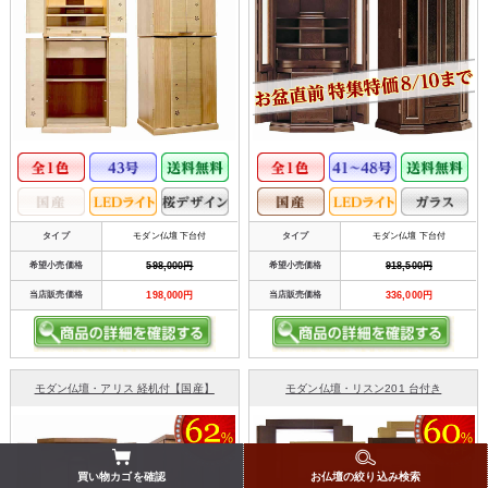
タイプ
モダン仏壇 下台付
タイプ
モダン仏壇 下台付
希望小売価格
598,000円
希望小売価格
918,500円
当店販売価格
198,000円
当店販売価格
336,000円
モダン仏壇・アリス 経机付【国産】
モダン仏壇・リスン201 台付き
買い物カゴを確認
買い物カゴを確認
お仏壇の絞り込み検索
お仏壇の絞り込み検索