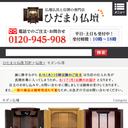
ひだまり仏壇 TOP
仏壇
モダン仏壇