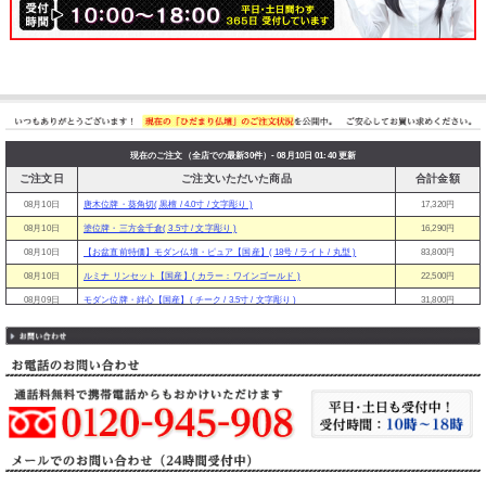
現在のご注文（全店での最新30件）- 08月10日 01:40 更新
ご注文日
ご注文いただいた商品
合計金額
08月10日
唐木位牌・葵角切( 黒檀 / 4.0寸 / 文字彫り )
17,320円
08月10日
塗位牌・三方金千倉( 3.5寸 / 文字彫り )
16,290円
08月10日
【お盆直前特価】モダン仏壇・ピュア【国産】( 18号 / ライト / 丸型 )
83,800円
08月10日
ルミナ リンセット【国産】( カラー：ワインゴールド )
22,500円
08月09日
モダン位牌・絆心【国産】( チーク / 3.5寸 / 文字彫り )
31,800円
08月09日
塗位牌・葵角切( 4.0寸 / 文字彫り )
12,450円
08月09日
唐木位牌・蓮華付春日( 紫檀 / 4.0寸 / 文字彫り )
16,290円
オリジナル掛け軸 真宗 大谷派( 本尊＆両脇20代（3枚セット） / 紺金 / 掛軸とめ
08月09日
7,060円
を付けない )
08月09日
【お盆直前特価】モダン仏壇・初桜【当店オリジナル】( 18号 / サクラ色 )
53,800円
08月09日
日和リンセット( カラー：薄紫 / リンフトン：花フトン )
13,030円
08月09日
中金掛軸 真宗 大谷派( 本尊70代 / 掛軸とめを付けない )
15,630円
08月09日
塗位牌・面金千倉( 4.0寸 / 文字彫り )
20,130円