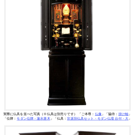
実際に仏具を並べた写真（※仏具は別売りです）
「ご本尊：
仏像
」「脇侍：
掛け軸
」
「位牌：
モダン位牌・蓮水唐木
」「仏具：
宗派別仏具セット・モダン仏壇 台付・大
」