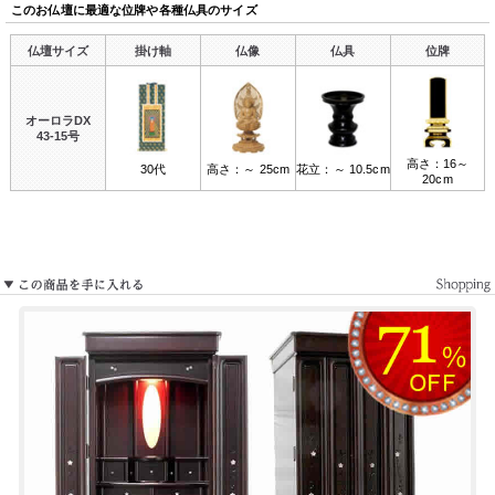
このお仏壇に最適な位牌や各種仏具のサイズ
仏壇サイズ
掛け軸
仏像
仏具
位牌
オーロラDX
43-15号
高さ：16～
30代
高さ：～ 25cm
花立：～ 10.5cm
20cm