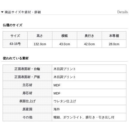
仏壇のサイズ
サイズ
高さ
横幅
奥行き
本尊棚
43-15号
132.0cm
43.0cm
42.0cm
28.0cm
使われている素材
正面表面材・台輪
木目調プリント
正面表面材・戸板
木目調プリント
主芯材
MDF
扉芯材
MDF
表面仕上げ
ウレタン仕上げ
原産国
海外
その他
螺鈿、ダウンライト、膳引き・引き出し付