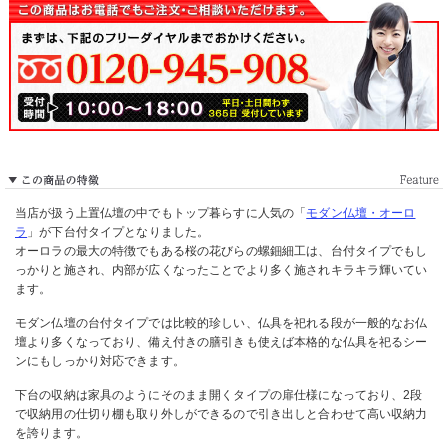
当店が扱う上置仏壇の中でもトップ暮らすに人気の「
モダン仏壇・オーロ
ラ
」が下台付タイプとなりました。
オーロラの最大の特徴でもある桜の花びらの螺鈿細工は、台付タイプでもし
っかりと施され、内部が広くなったことでより多く施されキラキラ輝いてい
ます。
モダン仏壇の台付タイプでは比較的珍しい、仏具を祀れる段が一般的なお仏
壇より多くなっており、備え付きの膳引きも使えば本格的な仏具を祀るシー
ンにもしっかり対応できます。
下台の収納は家具のようにそのまま開くタイプの扉仕様になっており、2段
で収納用の仕切り棚も取り外しができるので引き出しと合わせて高い収納力
を誇ります。