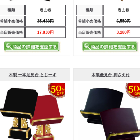
種類
過去帳
種類
過去帳
35,438円
6,550円
希望小売価格
希望小売価格
17,830円
3,280円
当店販売価格
当店販売価格
木製 一本足見台 とじーず
木製低見台 押さえ付