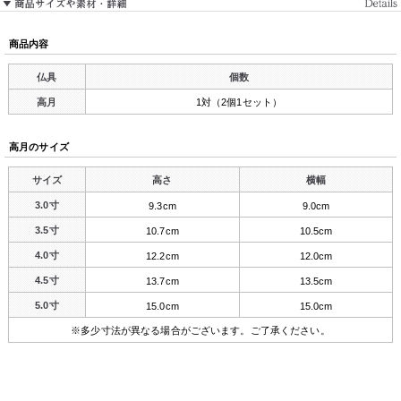
商品内容
仏具
個数
高月
1対（2個1セット）
高月のサイズ
サイズ
高さ
横幅
3.0寸
9.3cm
9.0cm
3.5寸
10.7cm
10.5cm
4.0寸
12.2cm
12.0cm
4.5寸
13.7cm
13.5cm
5.0寸
15.0cm
15.0cm
※多少寸法が異なる場合がございます。ご了承ください。