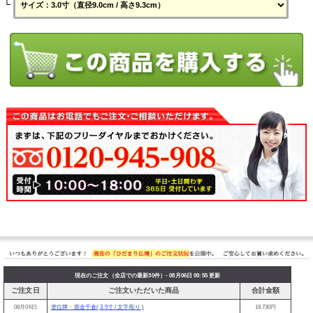
└
現在のご注文（全店での最新30件）- 08月06日 00:55 更新
ご注文日
ご注文いただいた商品
合計金額
08月06日
塗位牌・面金千倉( 3.5寸 / 文字彫り )
18,730円