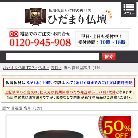
ひだまり仏壇 TOP
仏具
高月
唐木 貫通型高月（1対）