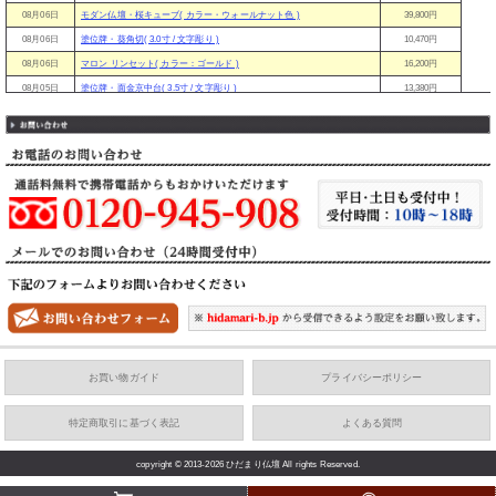
08月06日
モダン仏壇・桜キューブ( カラー・ウォールナット色 )
39,800円
08月06日
塗位牌・葵角切( 3.0寸 / 文字彫り )
10,470円
08月06日
マロン リンセット( カラー：ゴールド )
16,200円
08月05日
塗位牌・面金京中台( 3.5寸 / 文字彫り )
13,380円
08月05日
【お盆直前特価】モダン仏壇・ピュア【国産】( 18号 / ライト / 丸型 )
83,800円
08月05日
ルミナ リンセット【国産】( カラー：ワインゴールド )
22,500円
08月05日
塗位牌・葵角切( 4.0寸 / 文字彫り )
12,450円
08月05日
モダン仏壇・スプリング( サイズ・16号 / カラー・ライトブラウン色 )
68,800円
08月05日
スタンド掛け軸 真宗 大谷派( 本尊20代 / 紫檀 × あさぎ )
8,230円
08月05日
木製 低見台 押さえ付( サイズ：2.5寸 / カラー：溜面粉 )
3,380円
08月05日
【お盆直前特価】モダン仏壇・初桜【当店オリジナル】( 20号 / サクラ色 )
60,800円
08月05日
木製総金 六角供花（1対）【本願寺派用】( サイズ・3.0寸 )
23,100円
08月05日
唐木位牌・葵角切( 黒檀 / 4.0寸 / 文字彫り )
17,320円
08月05日
モダン位牌・純面粉 かなで【艶色】( 艶ワイン / 4.0寸 / 文字彫り )
30,800円
08月05日
回出位牌・前金二重回出（塗）( 3.0寸 / 表の札：無記名 / 木札：無記名 )
17,770円
お買い物ガイド
プライバシーポリシー
08月05日
モダン位牌・純面粉 かなで【艶色】( 艶ワイン / 4.0寸 / 文字彫り )
30,800円
08月05日
【お盆直前特価】モダン仏壇・撫子( カラー・ナラ色 )
98,000円
特定商取引に基づく表記
よくある質問
08月05日
天祥型 玉香炉 鍋長色( サイズ：小 )
7,540円
08月05日
塗位牌・蓮華付春日( 3.5寸 / 文字彫り )
9,800円
copyright © 2013-2026 ひだまり仏壇 All rights Reserved.
08月05日
仏像・座釈迦（柘植 八角台座）( 2.0寸 / 光背：飛天光背 )
70,800円