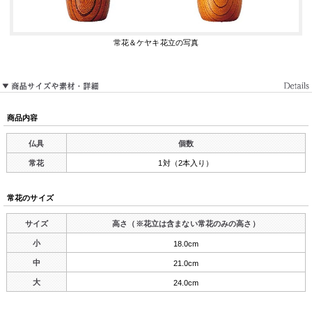
常花＆ケヤキ花立の写真
商品内容
仏具
個数
常花
1対（2本入り）
常花のサイズ
サイズ
高さ（※花立は含まない常花のみの高さ）
小
18.0cm
中
21.0cm
大
24.0cm