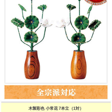
木製彩色 小常花 7本立（1対）