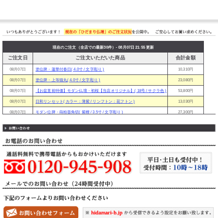
現在のご注文（全店での最新30件）- 08月07日 21:55 更新
ご注文日
ご注文いただいた商品
合計金額
08月07日
塗位牌・蓮華付春日( 4.0寸 / 文字彫り )
10,310円
08月07日
塗位牌・上等猫丸( 4.0寸 / 文字彫り )
23,080円
08月07日
【お盆直前特価】モダン仏壇・初桜【当店オリジナル】( 18号 / サクラ色 )
53,800円
08月07日
日和リンセット( カラー：薄紫 / リンフトン：花フトン )
13,030円
08月07日
モダン位牌・蒔粉葵角切( 紫檀 / 3.5寸 / 文字彫り )
27,300円
08月07日
ミニ仏壇・鉄仙 【国産】( サイズ・大 )
25,790円
08月07日
唐木位牌・勝美( 紫檀 / 4.0寸 / 文字彫り )
17,100円
08月07日
塗位牌・葵角切( 3.5寸 / 文字彫り )
11,910円
08月07日
【お盆直前特価】モダン仏壇・オーロラ( カラー・紫檀調 / サイズ・16号 )
39,800円
08月07日
塗位牌・葵角切( 3.0寸 / 文字彫り )
10,470円
08月07日
仏具9点／11点セット（タイプB）( 9点セット：小 / 香炉灰を付ける )
15,720円
08月07日
塗位牌・面金千倉( 4.0寸 / 文字彫り )
20,130円
08月07日
モダン位牌・純面粉 かなで【さくら】( 3.5寸 / 文字彫り )
27,300円
08月07日
塗位牌・三方金京中台( 3.5寸 / 文字彫り )
15,280円