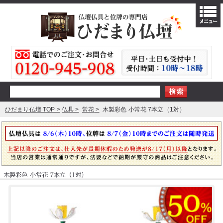
ひだまり仏壇 TOP
仏具
常花
木製彩色 小常花 7本立（1対）