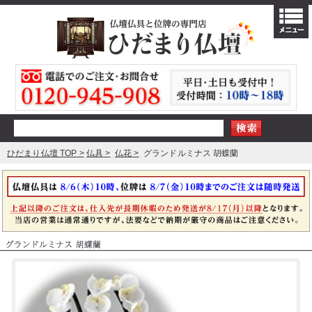
ひだまり仏壇 TOP
仏具
仏花
グランドルミナス 胡蝶蘭