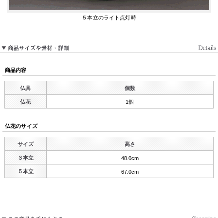
５本立のライト点灯時
商品内容
仏具
個数
仏花
1個
仏花のサイズ
サイズ
高さ
３本立
48.0cm
５本立
67.0cm