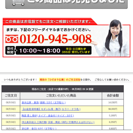
現在のご注文（全店での最新30件）- 08月08日 19:14 更新
ご注文日
ご注文いただいた商品
合計金額
08月08日
唐木位牌・勝美( 紫檀 / 3.5寸 / 文字彫り )
14,030円
08月08日
【お盆直前特価】モダン仏壇・撫子( カラー・ナラ色 )
98,000円
08月08日
陶器 透し香炉( タイプ：差金付 / サイズ：3.0寸 )
5,190円
08月08日
浄土真宗紋入 三角打敷( 宗派：東紋 / 30代 / 打敷押さえは付けない )
8,250円
08月08日
塗位牌・春日( 4.0寸 / 文字彫り )
9,900円