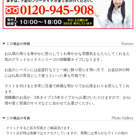
お仏壇の周りを華やかに照らしてくれ華やかな雰囲気をもたらしてくれる人
気のグランドルミナスシリーズの胡蝶蘭タイプになります。
お盆のシーズンには盆提灯などと一緒に飾り照らす用い方で、お盆以外の時
には仏具の常花として使うといった事も可能です。
ライトを付けると非常に荘厳で綺麗な明かりでお仏壇まわりを照らしてくれ
ます。
胡蝶蘭のお花が、3本タイプと5本タイプからお選びいただけますので、お仏
壇や置く部屋のサイズなどに合わせてお選びください。
クリックすると拡大写真がご確認頂けます。
ライト点灯時は画像ではカクカクしていますが、実際には滑らかなライトの色の