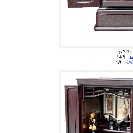
お仏壇
「本尊・
「仏具・
花鳥