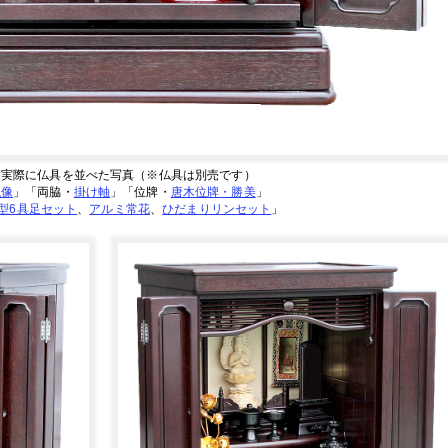
に実際に仏具を並べた写真（※仏具は別売です）
仏像
」「両脇・
掛け軸
」「位牌・
唐木位牌・勝美
」
型6具足セット
、
アルミ常花
、
ひだまりリンセット
」