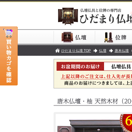
ひだまり仏壇 TOP
仏壇
唐木仏壇