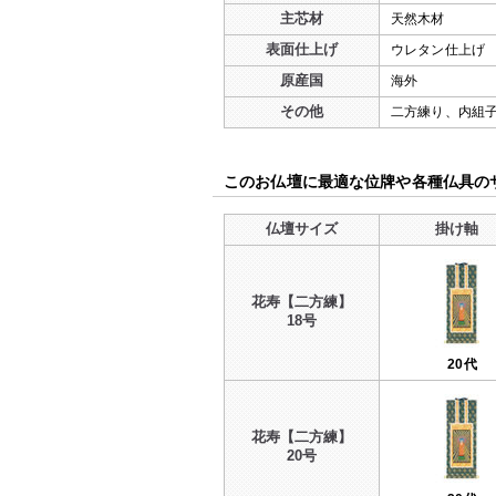
主芯材
天然木材
表面仕上げ
ウレタン仕上げ
原産国
海外
その他
二方練り、内組
このお仏壇に最適な位牌や各種仏具の
仏壇サイズ
掛け軸
花寿【二方練】
18号
20代
花寿【二方練】
20号