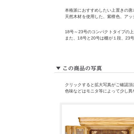
本格派におすすめしたい上置きの唐
天然木材を使用した、紫檀色、アッ
18号～23号のコンパクトタイプ
また、18号と20号は棚が１段、23
クリックすると拡大写真がご確認頂
色味などはモニタ等によって少し異