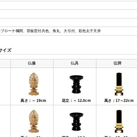
子ブローチ欄間、背板窓付共色、角丸、大引付、彩色太子天井
サイズ
仏像
仏具
位牌
高さ：～ 19cm
花立：～ 12.0cm
高さ：17～22cm