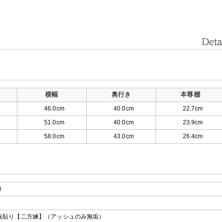
横幅
奥行き
本尊棚
46.0cm
40.0cm
22.7cm
51.0cm
40.0cm
23.9cm
58.0cm
43.0cm
26.4cm
り
板貼り【二方練】（アッシュのみ無垢）