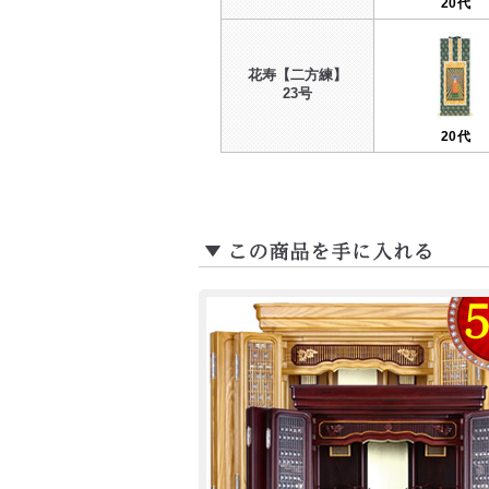
20代
花寿【二方練】
23号
20代