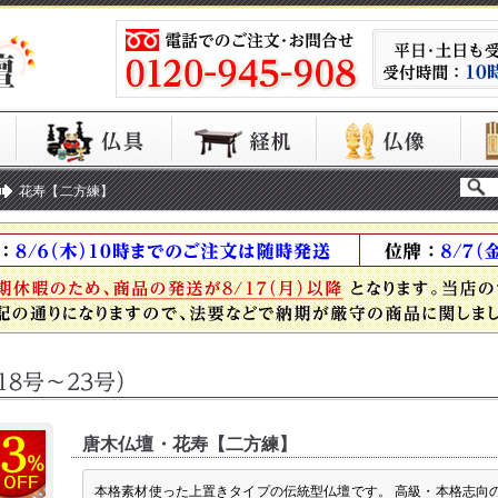
花寿【二方練】
唐木仏壇・花寿【二方練】
本格素材使った上置きタイプの伝統型仏壇です。 高級・本格志向