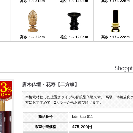
高さ：～ 21cm
花立：～ 12.0cm
高さ：17～22cm
高さ：～ 22cm
花立：～ 12.0cm
高さ：17～22cm
唐木仏壇・花寿【二方練】
本格素材使った上置きタイプの伝統型仏壇です。 高級・本格志向
方におすすめで、2カラーからお選び頂けます。
商品番号
bdn-kau-011
希望小売価格
475,200円