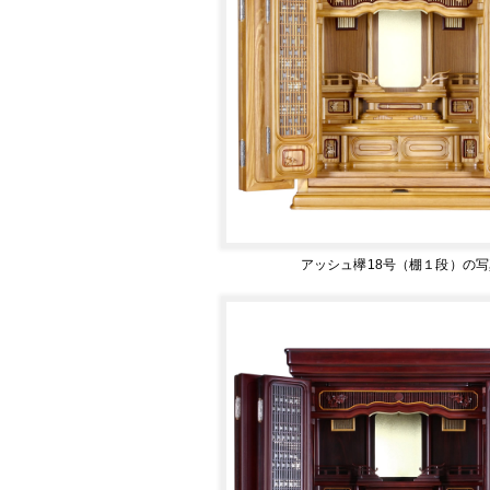
アッシュ欅18号（棚１段）の写