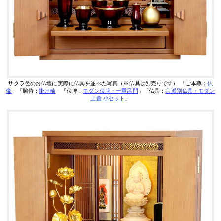
サクラ色のお仏壇に実際に仏具を並べた写真（※仏具は別売りです）
「ご本尊：
仏
像
」「脇侍：
掛け軸
」「位牌：
モダン位牌・一重呂門
」「仏具：
宗派別仏具・モダン
上置 小セット
」