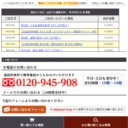
現在のご注文（全店での最新30件）- 08月09日 13:48 更新
ご注文日
ご注文いただいた商品
合計金額
08月09日
塗位牌・三方金 櫛形五重座( 3.5寸 / 文字彫り )
22,180円
08月09日
【お盆直前特価】モダン仏壇・オーロラ( カラー・紫檀調 / サイズ・18号 )
47,800円
08月09日
塗位牌・蓮華付春日( 4.0寸 / 文字彫り )
10,310円
08月09日
【お盆直前特価】唐木仏壇・蓮華 経机付( 40-16号 / 紫檀色 )
133,000円
08月09日
唐木位牌・勝美( 紫檀 / 3.5寸 / 文字彫り )
14,030円
08月09日
ひだまり リンセット( リン口径7.5cm )
9,000円
08月09日
塗位牌・春日( 4.0寸 / 文字彫り )
9,900円
08月09日
塗位牌・面金京中台( 3.5寸 / 文字彫り )
13,380円
08月09日
モダン位牌・純面粉 かなで【クローバー】( 3.5寸 / 文字彫り )
27,300円
08月09日
【お盆直前特価】モダン仏壇・ピュア【国産】( 20号 / ダーク / 丸型 )
88,800円
08月09日
塗位牌・面金千倉( 3.5寸 / 文字彫り )
18,730円
08月08日
【お盆直前特価】モダン仏壇・初桜【当店オリジナル】( 16号 / サクラ色 )
45,800円
08月08日
マロン リンセット( カラー：ゴールド )
16,200円
08月08日
唐木位牌・勝美( 紫檀 / 3.5寸 / 文字彫り )
14,030円
08月08日
【お盆直前特価】モダン仏壇・撫子( カラー・ナラ色 )
98,000円
08月08日
陶器 透し香炉( タイプ：差金付 / サイズ：3.0寸 )
5,190円
買い物カゴを確認
買い物カゴを確認
お仏壇の絞り込み検索
お仏壇の絞り込み検索
お買い物ガイド
プライバシーポリシー
08月08日
浄土真宗紋入 三角打敷( 宗派：東紋 / 30代 / 打敷押さえは付けない )
8,250円