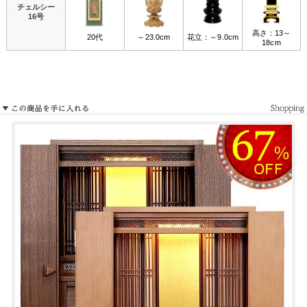
チェルシー
16号
高さ：13～
20代
～23.0cm
花立：～9.0cm
18cm