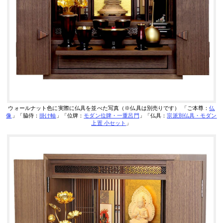
ウォールナット色に実際に仏具を並べた写真（※仏具は別売りです）
「ご本尊：
仏
像
」「脇侍：
掛け軸
」「位牌：
モダン位牌・一重呂門
」「仏具：
宗派別仏具・モダン
上置 小セット
」