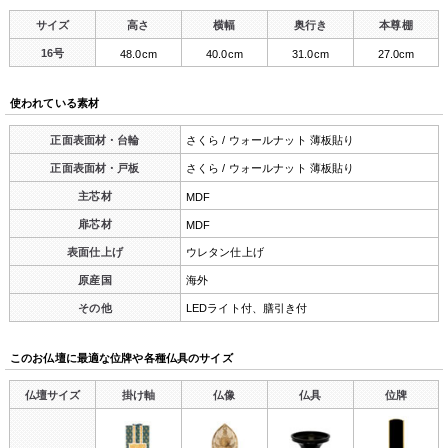
サイズ
高さ
横幅
奥行き
本尊棚
16号
48.0cm
40.0cm
31.0cm
27.0cm
使われている素材
正面表面材・台輪
さくら / ウォールナット 薄板貼り
正面表面材・戸板
さくら / ウォールナット 薄板貼り
主芯材
MDF
扉芯材
MDF
表面仕上げ
ウレタン仕上げ
原産国
海外
その他
LEDライト付、膳引き付
このお仏壇に最適な位牌や各種仏具のサイズ
仏壇サイズ
掛け軸
仏像
仏具
位牌