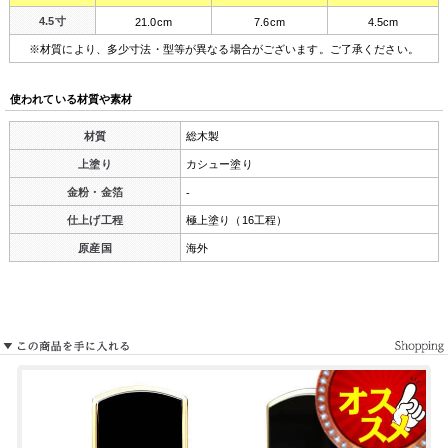
4.5寸
21.0cm
7.6cm
4.5cm
※材質により、多少寸法・型等が異なる場合がございます。ご了承ください。
使われている材質や素材
材質
総木製
上塗り
カシュー塗り
金粉・金箔
-
仕上げ工程
極上塗り（16工程）
原産国
海外