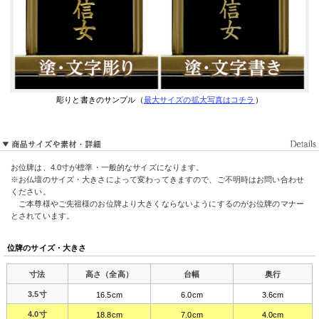
彫りと書きのサンプル（
最大サイズの拡大写真はコチラ
）
お位牌は、4.0寸が標準・一般的なサイズになります。
※お仏壇のサイズ・大きさによって変わってきますので、ご不明時はお問い合わせ
ください。
ご本尊様やご先祖様のお位牌より大きくならないようにするのがお位牌のマナー
とされています。
位牌のサイズ・大きさ
寸法
高さ（全高）
台幅
奥行
3.5寸
16.5cm
6.0cm
3.6cm
4.0寸
18.8cm
7.0cm
4.0cm