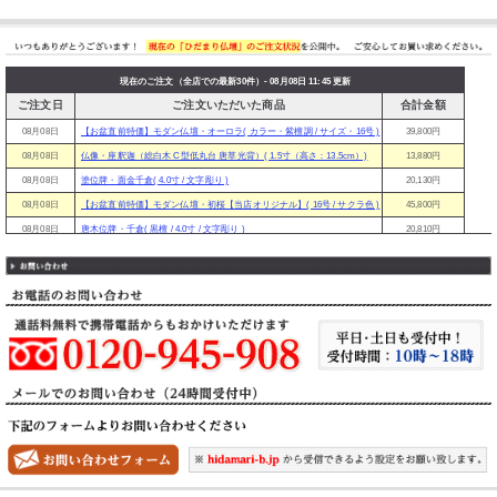
現在のご注文（全店での最新30件）- 08月08日 11:45 更新
ご注文日
ご注文いただいた商品
合計金額
08月08日
【お盆直前特価】モダン仏壇・オーロラ( カラー・紫檀調 / サイズ・16号 )
39,800円
08月08日
仏像・座釈迦（総白木 C型低丸台 唐草光背）( 1.5寸（高さ：13.5cm）)
13,880円
08月08日
塗位牌・面金千倉( 4.0寸 / 文字彫り )
20,130円
08月08日
【お盆直前特価】モダン仏壇・初桜【当店オリジナル】( 16号 / サクラ色 )
45,800円
08月08日
唐木位牌・千倉( 黒檀 / 4.0寸 / 文字彫り )
20,810円
08月08日
【お盆直前特価】モダン仏壇・プリンセス( 14号 / ウォールナット色 )
39,800円
08月08日
塗位牌・勝美( 4.0寸 / 文字彫り )
11,310円
08月08日
塗位牌・葵角切( 3.5寸 / 文字彫り )
11,910円
08月08日
【お盆直前特価】モダン仏壇・オーロラ( カラー・黒檀調 / サイズ・18号 )
47,800円
08月08日
塗位牌・勝美( 3.5寸 / 文字彫り )
11,000円
08月08日
蒼空リンセット( カラー：グレーパープル / リンフトン：花フトン )
13,480円
08月07日
モダン位牌・純面粉 かなで【もみじ】( 3.5寸 / 文字彫り )
27,300円
08月07日
塗位牌・蓮華付春日( 4.0寸 / 文字彫り )
10,310円
08月07日
塗位牌・上等猫丸( 4.0寸 / 文字彫り )
23,080円
08月07日
【お盆直前特価】モダン仏壇・初桜【当店オリジナル】( 18号 / サクラ色 )
53,800円