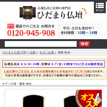
ひだまり仏壇 TOP
位牌
モダン位牌
優雅 春秋