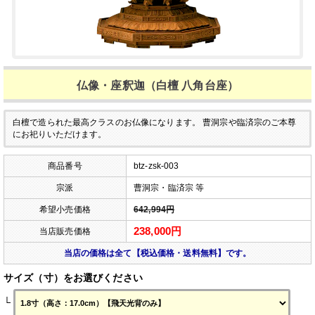
仏像・座釈迦（白檀 八角台座）
白檀で造られた最高クラスのお仏像になります。
曹洞宗や臨済宗のご本尊
にお祀りいただけます。
商品番号
btz-zsk-003
宗派
曹洞宗・臨済宗 等
希望小売価格
642,994円
238,000円
当店販売価格
当店の価格は全て【税込価格・送料無料】です。
サイズ（寸）をお選びください
└