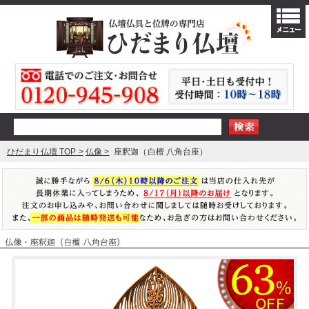
ひだまり仏壇 TOP
仏像
座釈迦（白檀 八角台座）