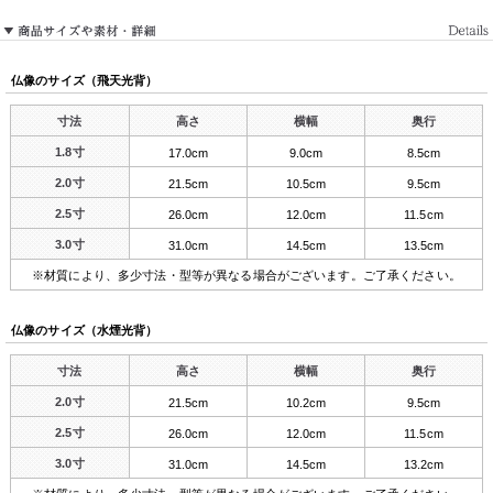
仏像のサイズ（飛天光背）
寸法
高さ
横幅
奥行
1.8寸
17.0cm
9.0cm
8.5cm
2.0寸
21.5cm
10.5cm
9.5cm
2.5寸
26.0cm
12.0cm
11.5cm
3.0寸
31.0cm
14.5cm
13.5cm
※材質により、多少寸法・型等が異なる場合がございます。ご了承ください。
仏像のサイズ（水煙光背）
寸法
高さ
横幅
奥行
2.0寸
21.5cm
10.2cm
9.5cm
2.5寸
26.0cm
12.0cm
11.5cm
3.0寸
31.0cm
14.5cm
13.2cm