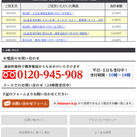
ご注文日
ご注文いただいた商品
合計金額
08月09日
塗位牌・三方金 櫛形五重座( 3.5寸 / 文字彫り )
22,180円
08月09日
【お盆直前特価】モダン仏壇・オーロラ( カラー・紫檀調 / サイズ・18号 )
47,800円
08月09日
塗位牌・蓮華付春日( 4.0寸 / 文字彫り )
10,310円
08月09日
【お盆直前特価】唐木仏壇・蓮華 経机付( 40-16号 / 紫檀色 )
133,000円
08月09日
唐木位牌・勝美( 紫檀 / 3.5寸 / 文字彫り )
14,030円
08月09日
ひだまり リンセット( リン口径7.5cm )
9,000円
08月09日
塗位牌・春日( 4.0寸 / 文字彫り )
9,900円
08月09日
塗位牌・面金京中台( 3.5寸 / 文字彫り )
13,380円
08月09日
モダン位牌・純面粉 かなで【クローバー】( 3.5寸 / 文字彫り )
27,300円
08月09日
【お盆直前特価】モダン仏壇・ピュア【国産】( 20号 / ダーク / 丸型 )
88,800円
08月09日
塗位牌・面金千倉( 3.5寸 / 文字彫り )
18,730円
08月08日
【お盆直前特価】モダン仏壇・初桜【当店オリジナル】( 16号 / サクラ色 )
45,800円
08月08日
マロン リンセット( カラー：ゴールド )
16,200円
08月08日
唐木位牌・勝美( 紫檀 / 3.5寸 / 文字彫り )
14,030円
08月08日
【お盆直前特価】モダン仏壇・撫子( カラー・ナラ色 )
98,000円
08月08日
陶器 透し香炉( タイプ：差金付 / サイズ：3.0寸 )
5,190円
お買い物ガイド
プライバシーポリシー
08月08日
浄土真宗紋入 三角打敷( 宗派：東紋 / 30代 / 打敷押さえは付けない )
8,250円
08月08日
塗位牌・春日( 4.0寸 / 文字彫り )
9,900円
特定商取引に基づく表記
よくある質問
08月08日
塗位牌・葵角切( 4.0寸 / 文字彫り )
12,450円