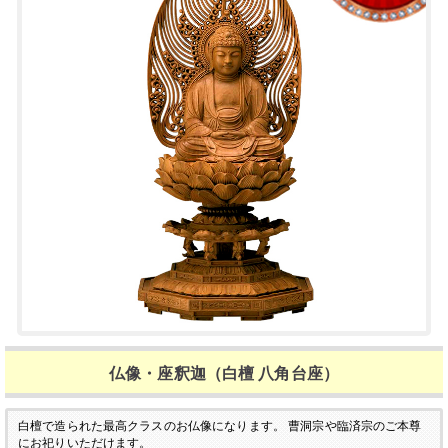
仏像・座釈迦（白檀 八角台座）
白檀で造られた最高クラスのお仏像になります。
曹洞宗や臨済宗のご本尊
にお祀りいただけます。