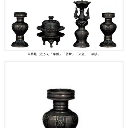
四具足（左から「華鋲」「香炉」「火立」「華鋲」