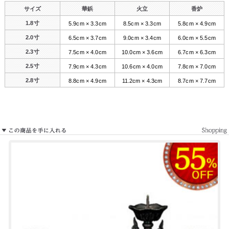
サイズ
華鋲
火立
香炉
1.8寸
5.9cm × 3.3cm
8.5cm × 3.3cm
5.8cm × 4.9cm
2.0寸
6.5cm × 3.7cm
9.0cm × 3.4cm
6.0cm × 5.5cm
2.3寸
7.5cm × 4.0cm
10.0cm × 3.6cm
6.7cm × 6.3cm
2.5寸
7.9cm × 4.3cm
10.6cm × 4.0cm
7.8cm × 7.0cm
2.8寸
8.8cm × 4.9cm
11.2cm × 4.3cm
8.7cm × 7.7cm