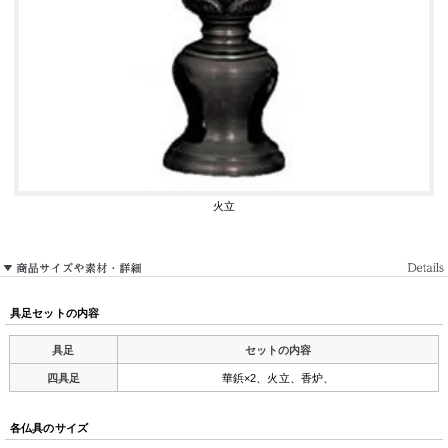
火立
具足セットの内容
具足
セットの内容
四具足
華鋲×2、火立、香炉、
各仏具のサイズ