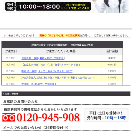
現在のご注文（全店での最新30件）- 08月08日 19:14 更新
ご注文日
ご注文いただいた商品
合計金額
08月08日
唐木位牌・勝美( 紫檀 / 3.5寸 / 文字彫り )
14,030円
08月08日
【お盆直前特価】モダン仏壇・撫子( カラー・ナラ色 )
98,000円
08月08日
陶器 透し香炉( タイプ：差金付 / サイズ：3.0寸 )
5,190円
08月08日
浄土真宗紋入 三角打敷( 宗派：東紋 / 30代 / 打敷押さえは付けない )
8,250円
08月08日
塗位牌・春日( 4.0寸 / 文字彫り )
9,900円
08月08日
塗位牌・葵角切( 4.0寸 / 文字彫り )
12,450円
08月08日
モダン仏壇・ハノン( サイズ・20号 / カラー・ダーク )
59,800円
08月08日
仏具9点/11点セット（タイプB）( 9点セット / サイズ小 / 香炉灰を付ける )
15,720円
08月08日
塗位牌・春日( 3.5寸 / 文字彫り )
9,400円
08月08日
伝統型仏飯器 陶器( カラー：ルリ上金蓮 / サイズ：中 )
1,760円
08月08日
仏具9点／11点セット（タイプA）( 11点セット・大 / 香炉灰を付ける )
49,920円
08月08日
アルミ夏目型灯籠 網目（1対）( 金付 / 中 / 灯籠用ライト / 吊りクリップ )
13,500円