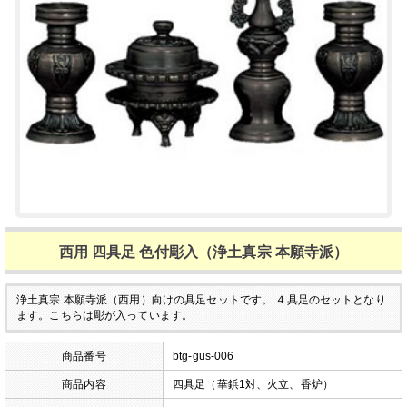
西用 四具足 色付彫入（浄土真宗 本願寺派）
浄土真宗 本願寺派（西用）向けの具足セットです。
４具足のセットとなり
ます。こちらは彫が入っています。
商品番号
btg-gus-006
商品内容
四具足（華鋲1対、火立、香炉）