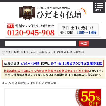
ひだまり仏壇 TOP
仏具
具足セット
西用 四具足 色付彫入