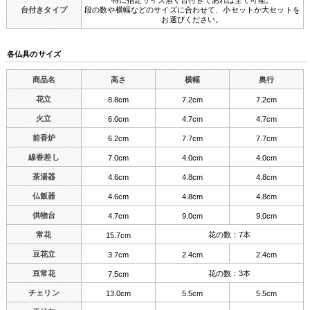
台付きタイプ
段の数や横幅などのサイズに合わせて、小セットか大セットを
お選びください。
各仏具のサイズ
商品名
高さ
横幅
奥行
花立
8.8cm
7.2cm
7.2cm
火立
6.0cm
4.7cm
4.7cm
前香炉
6.2cm
7.7cm
7.7cm
線香差し
7.0cm
4.0cm
4.0cm
茶湯器
4.6cm
4.8cm
4.8cm
仏飯器
4.6cm
4.8cm
4.8cm
供物台
4.7cm
9.0cm
9.0cm
常花
花の数：7本
15.7cm
豆花立
3.7cm
2.4cm
2.4cm
豆常花
花の数：3本
7.5cm
チェリン
13.0cm
5.5cm
5.5cm