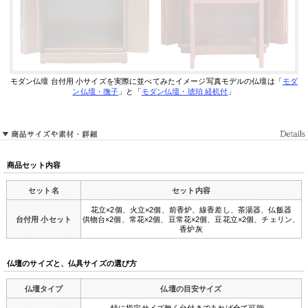
モダン仏壇 台付用 小サイズを実際に並べてみたイメージ写真
モデルの仏壇は「
モダ
ン仏壇・撫子
」と「
モダン仏壇・琥珀 経机付
」
商品セット内容
セット名
セット内容
花立×2個、火立×2個、前香炉、線香差し、茶湯器、仏飯器
台付用 小セット
供物台×2個、常花×2個、豆常花×2個、豆花立×2個、チェリン、
香炉灰
仏壇のサイズと、仏具サイズの選び方
仏壇タイプ
仏壇の目安サイズ
特に指定サイズ無く台付きであれば全て可能。