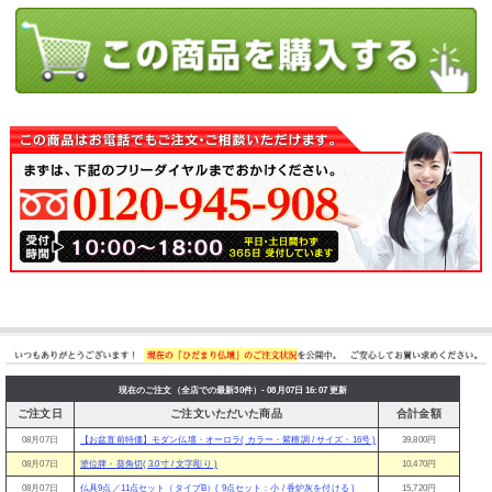
現在のご注文（全店での最新30件）- 08月07日 16:07 更新
ご注文日
ご注文いただいた商品
合計金額
08月07日
【お盆直前特価】モダン仏壇・オーロラ( カラー・紫檀調 / サイズ・16号 )
39,800円
08月07日
塗位牌・葵角切( 3.0寸 / 文字彫り )
10,470円
08月07日
仏具9点／11点セット（タイプB）( 9点セット：小 / 香炉灰を付ける )
15,720円