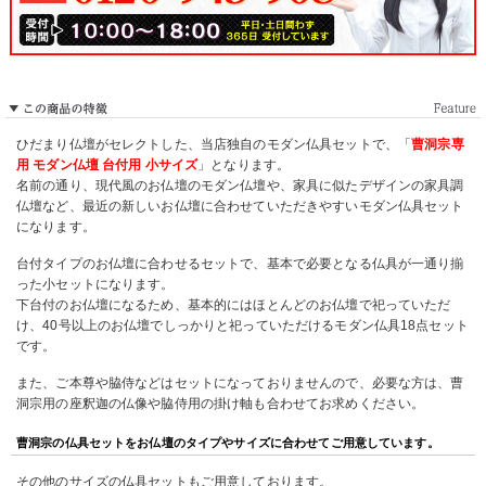
ひだまり仏壇がセレクトした、当店独自のモダン仏具セットで、「
曹洞宗専
用 モダン仏壇 台付用 小サイズ
」となります。
名前の通り、現代風のお仏壇のモダン仏壇や、家具に似たデザインの家具調
仏壇など、最近の新しいお仏壇に合わせていただきやすいモダン仏具セット
になります。
台付タイプのお仏壇に合わせるセットで、基本で必要となる仏具が一通り揃
った小セットになります。
下台付のお仏壇になるため、基本的にはほとんどのお仏壇で祀っていただ
け、40号以上のお仏壇でしっかりと祀っていただけるモダン仏具18点セット
です。
また、ご本尊や脇侍などはセットになっておりませんので、必要な方は、曹
洞宗用の座釈迦の仏像や脇侍用の掛け軸も合わせてお求めください。
曹洞宗の仏具セットをお仏壇のタイプやサイズに合わせてご用意しています。
その他のサイズの仏具セットもご用意しております。