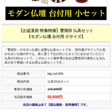
【お盆直前 特集特価】曹洞宗 仏具セット
【モダン仏壇 台付用 小サイズ】
「曹洞宗」のモダン仏壇に必要な仏具セットです。
現代風デザインで人気
のモダン仏壇の中でも、床に置く下台が付いたタイプに合わせていただく
仏具の18点セットで、このセットと御本尊があれば曹洞宗の基本となる仏
具が全て勢揃いするお得な仏具セットです。
商品番号
btg-sot-009
商品内容
仏具18点セット
希望小売価格
119,800円
59,800円
当店販売価格
当店の価格は全て【税込価格・送料無料】です。