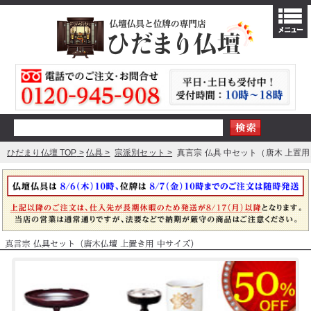
ひだまり仏壇 TOP
仏具
宗派別セット
真言宗 仏具 中セット（唐木 上置用