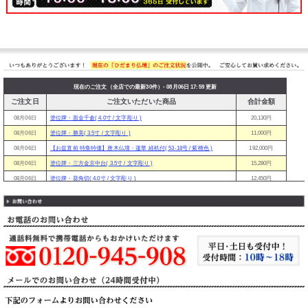
現在のご注文（全店での最新30件）- 08月06日 17:59 更新
ご注文日
ご注文いただいた商品
合計金額
08月06日
塗位牌・面金千倉( 4.0寸 / 文字彫り )
20,130円
08月06日
塗位牌・勝美( 3.5寸 / 文字彫り )
11,000円
08月06日
【お盆直前 特集特価】唐木仏壇・蓮華 経机付( 53-18号 / 紫檀色 )
192,000円
08月06日
塗位牌・三方金京中台( 3.5寸 / 文字彫り )
15,280円
08月06日
塗位牌・葵角切( 4.0寸 / 文字彫り )
12,450円
08月06日
【お盆直前特価】モダン仏壇・初桜【当店オリジナル】( 18号 / サクラ色 )
53,800円
08月06日
スタンド掛け軸 真言宗( 本尊＆両脇20代 / カラー：紫檀 × あさぎ )
23,490円
08月06日
【お盆直前特価】真言宗 仏具セット（モダン仏壇 上置用 小サイズ）
37,800円
08月06日
塗位牌・春日( 4.0寸 / 文字彫り )
9,900円
08月06日
塗位牌・勝美( 3.0寸 / 文字書き )
9,680円
08月06日
塗位牌・面金千倉( 3.5寸 / 文字彫り )
18,730円
08月06日
モダン仏壇・桜キューブ( カラー・ウォールナット色 )
39,800円
08月06日
塗位牌・葵角切( 3.0寸 / 文字彫り )
10,470円