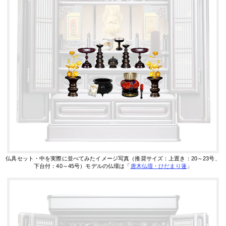
仏具セット・中を実際に並べてみたイメージ写真（推奨サイズ：上置き：20～23号、
下台付：40～45号）
モデルの仏壇は「
唐木仏壇・ひだまり蓮
」