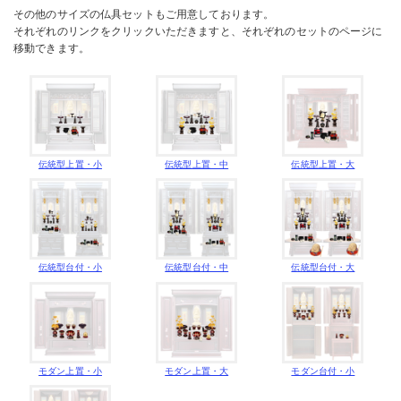
その他のサイズの仏具セットもご用意しております。
それぞれのリンクをクリックいただきますと、それぞれのセットのページに
移動できます。
伝統型上置・小
伝統型上置・中
伝統型上置・大
伝統型台付・小
伝統型台付・中
伝統型台付・大
モダン上置・小
モダン上置・大
モダン台付・小