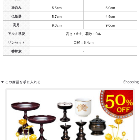
湯呑み
5.5cm
5.0cm
仏飯器
5.7cm
4.9cm
高月
9.3cm
9.0cm
アルミ常花
高さ：6寸、花数：9本
リンセット
口径：8.4cm
香炉灰
-