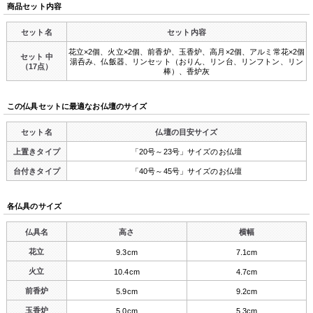
商品セット内容
セット名
セット内容
花立×2個、火立×2個、前香炉、玉香炉、高月×2個、アルミ常花×2個
セット 中
湯呑み、仏飯器、リンセット（おりん、リン台、リンフトン、リン
（17点）
棒）、香炉灰
この仏具セットに最適なお仏壇のサイズ
セット名
仏壇の目安サイズ
上置きタイプ
「20号～23号」サイズのお仏壇
台付きタイプ
「40号～45号」サイズのお仏壇
各仏具のサイズ
仏具名
高さ
横幅
花立
9.3cm
7.1cm
火立
10.4cm
4.7cm
前香炉
5.9cm
9.2cm
玉香炉
5.0cm
5.3cm