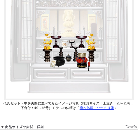
仏具セット・中を実際に並べてみたイメージ写真（推奨サイズ：上置き：20～23号、
下台付：40～45号）
モデルの仏壇は「
唐木仏壇・ひだまり蓮
」