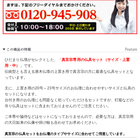
ひだまり仏壇がセレクトした、「
真言宗専用の仏具セット（サイズ・上置
用・中）
」です。
伝統型とも言える唐木仏壇の上置き用で真言宗の方に最適な仏具セットとな
っています。
主に、上置き用の20号～23号サイズのお仏壇に合わせやすいサイズと仏具の
セットになります。
台付き用のお仏壇にも問題なく祀っていただけるセットですが、灯籠などの
吊り仏具はセットに含まれておりませんのでご注意ください。
ご本尊や脇侍などはセットになっておりませんので、必要な方は、真言宗用
の大日如来の仏像や掛け軸も合わせてお求めください。
真言宗の仏具セットをお仏壇のタイプやサイズに合わせてご用意しています。