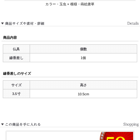
カラー・玉虫 × 模様・蒔絵唐草
商品内容
仏具
個数
線香差し
1個
線香差しのサイズ
サイズ
高さ
3.5寸
10.5cm