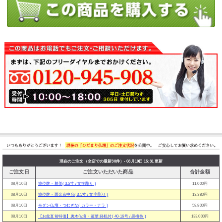
現在のご注文（全店での最新30件）- 08月10日 15:31 更新
ご注文日
ご注文いただいた商品
合計金額
08月10日
塗位牌・勝美( 3.5寸 / 文字彫り )
11,000円
08月10日
塗位牌・面金京中台( 3.5寸 / 文字彫り )
13,380円
08月10日
モダン仏壇・つむぎな( カラー・ナラ )
58,800円
08月10日
【お盆直前特価】唐木仏壇・蓮華 経机付( 40-16号 / 黒檀色 )
133,000円