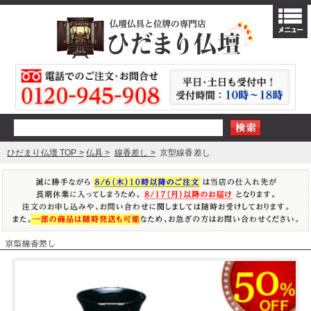
ひだまり仏壇 TOP
仏具
線香差し
京型線香差し