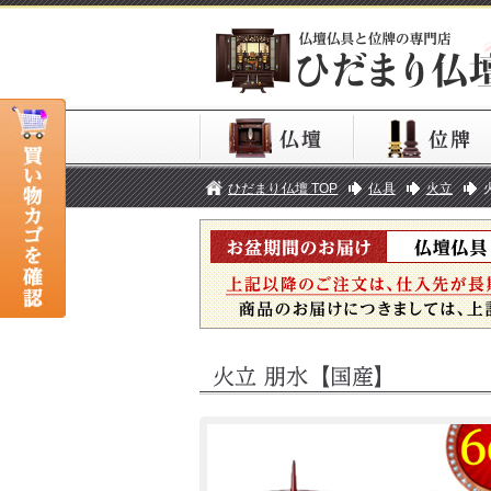
ひだまり仏壇 TOP
仏具
火立