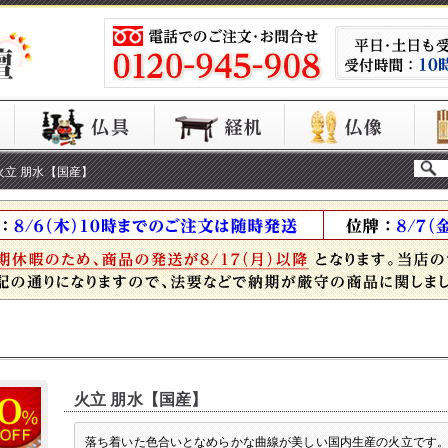
火立 朋水【国産】
火立 朋水【国産】
落ち着いた色合いとなめらかな曲線が美しい国内生産の火立です