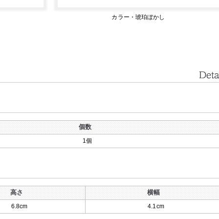
カラー・琥珀ぼかし
個数
1個
高さ
横幅
6.8cm
4.1cm