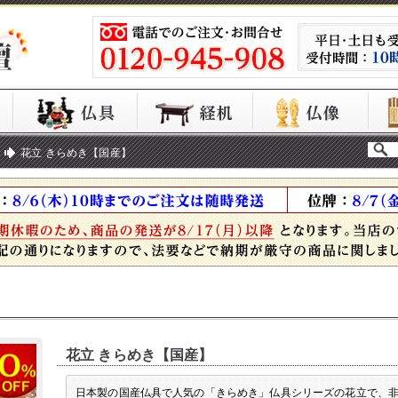
花立 きらめき【国産】
花立 きらめき【国産】
日本製の国産仏具で人気の「きらめき」仏具シリーズの花立で、