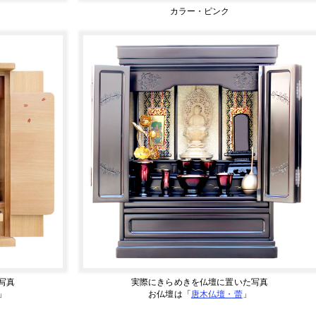
カラー・ピンク
写真
実際にきらめきを仏壇に置いた写真
」
お仏壇は「
唐木仏壇・蕾
」