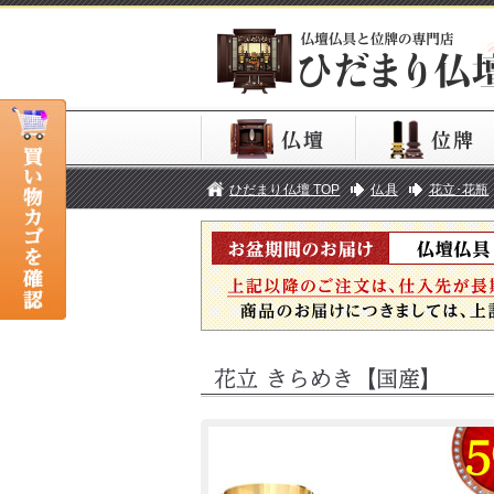
ひだまり仏壇 TOP
仏具
花立･花瓶