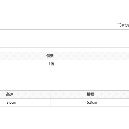
個数
1個
高さ
横幅
9.0cm
5.3cm