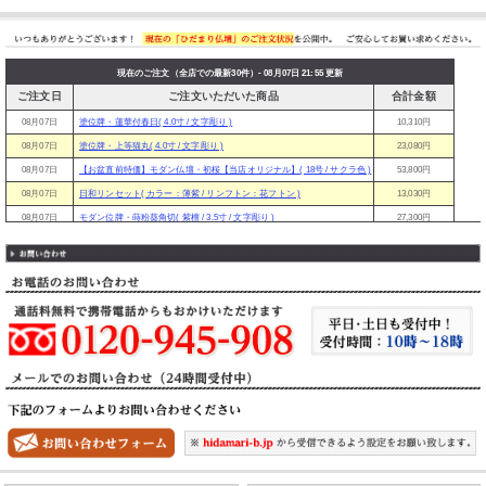
現在のご注文（全店での最新30件）- 08月07日 21:55 更新
ご注文日
ご注文いただいた商品
合計金額
08月07日
塗位牌・蓮華付春日( 4.0寸 / 文字彫り )
10,310円
08月07日
塗位牌・上等猫丸( 4.0寸 / 文字彫り )
23,080円
08月07日
【お盆直前特価】モダン仏壇・初桜【当店オリジナル】( 18号 / サクラ色 )
53,800円
08月07日
日和リンセット( カラー：薄紫 / リンフトン：花フトン )
13,030円
08月07日
モダン位牌・蒔粉葵角切( 紫檀 / 3.5寸 / 文字彫り )
27,300円
08月07日
ミニ仏壇・鉄仙 【国産】( サイズ・大 )
25,790円
08月07日
唐木位牌・勝美( 紫檀 / 4.0寸 / 文字彫り )
17,100円
08月07日
塗位牌・葵角切( 3.5寸 / 文字彫り )
11,910円
08月07日
【お盆直前特価】モダン仏壇・オーロラ( カラー・紫檀調 / サイズ・16号 )
39,800円
08月07日
塗位牌・葵角切( 3.0寸 / 文字彫り )
10,470円
08月07日
仏具9点／11点セット（タイプB）( 9点セット：小 / 香炉灰を付ける )
15,720円
08月07日
塗位牌・面金千倉( 4.0寸 / 文字彫り )
20,130円
08月07日
モダン位牌・純面粉 かなで【さくら】( 3.5寸 / 文字彫り )
27,300円
08月07日
塗位牌・三方金京中台( 3.5寸 / 文字彫り )
15,280円
08月07日
塗位牌・葵角切( 3.5寸 / 文字彫り )
11,910円
08月07日
【お盆直前特価】唐木仏壇・蓮華 経机付( 40-16号 / 黒檀色 )
133,000円