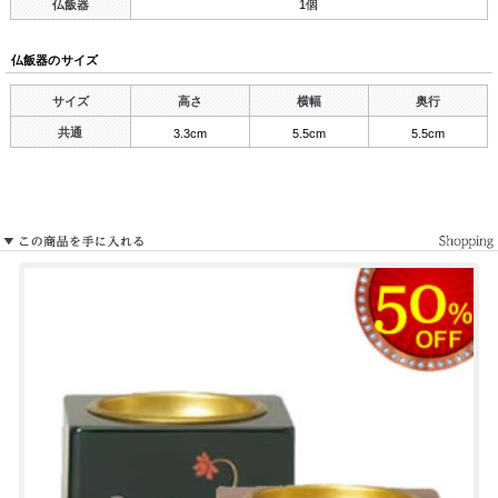
仏飯器
1個
仏飯器のサイズ
サイズ
高さ
横幅
奥行
共通
3.3cm
5.5cm
5.5cm