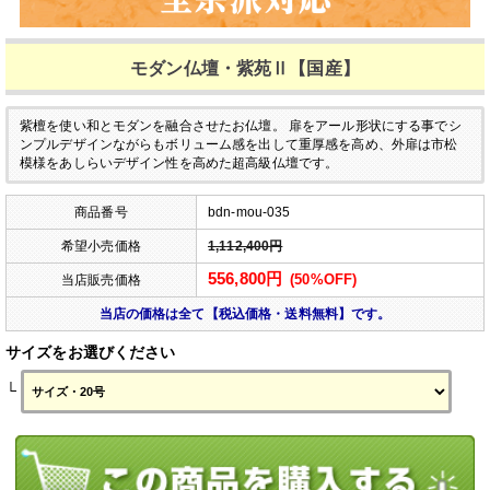
モダン仏壇・紫苑Ⅱ【国産】
紫檀を使い和とモダンを融合させたお仏壇。
扉をアール形状にする事でシ
ンプルデザインながらもボリューム感を出して重厚感を高め、外扉は市松
模様をあしらいデザイン性を高めた超高級仏壇です。
商品番号
bdn-mou-035
希望小売価格
1,112,400円
556,800円
(50%OFF)
当店販売価格
当店の価格は全て【税込価格・送料無料】です。
サイズをお選びください
└