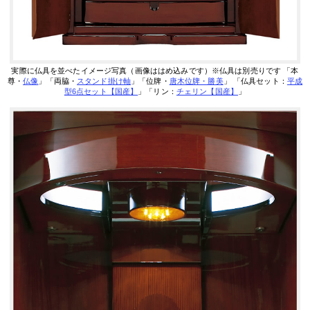
実際に仏具を並べたイメージ写真（画像ははめ込みです）※仏具は別売りです
「本
尊・
仏像
」「両脇・
スタンド掛け軸
」「位牌・
唐木位牌・勝美
」
「仏具セット：
平成
型6点セット【国産】
」「リン：
チェリン【国産】
」