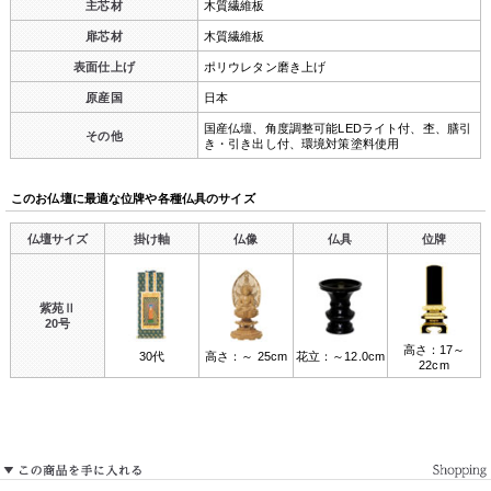
主芯材
木質繊維板
扉芯材
木質繊維板
表面仕上げ
ポリウレタン磨き上げ
原産国
日本
国産仏壇、角度調整可能LEDライト付、杢、膳引
その他
き・引き出し付、環境対策塗料使用
このお仏壇に最適な位牌や各種仏具のサイズ
仏壇サイズ
掛け軸
仏像
仏具
位牌
紫苑Ⅱ
20号
高さ：17～
30代
高さ：～ 25cm
花立：～12.0cm
22cm