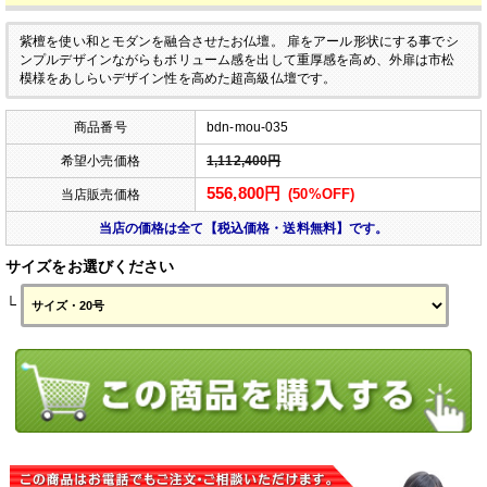
紫檀を使い和とモダンを融合させたお仏壇。
扉をアール形状にする事でシ
ンプルデザインながらもボリューム感を出して重厚感を高め、外扉は市松
模様をあしらいデザイン性を高めた超高級仏壇です。
商品番号
bdn-mou-035
希望小売価格
1,112,400円
556,800円
(50%OFF)
当店販売価格
当店の価格は全て【税込価格・送料無料】です。
サイズをお選びください
└