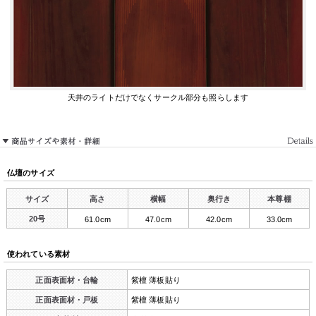
天井のライトだけでなくサークル部分も照らします
仏壇のサイズ
サイズ
高さ
横幅
奥行き
本尊棚
20号
61.0cm
47.0cm
42.0cm
33.0cm
使われている素材
正面表面材・台輪
紫檀 薄板貼り
正面表面材・戸板
紫檀 薄板貼り