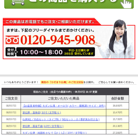
現在のご注文（全店での最新30件）- 08月07日 16:07 更新
ご注文日
ご注文いただいた商品
合計金額
08月07日
【お盆直前特価】モダン仏壇・オーロラ( カラー・紫檀調 / サイズ・16号 )
39,800円
08月07日
塗位牌・葵角切( 3.0寸 / 文字彫り )
10,470円
08月07日
仏具9点／11点セット（タイプB）( 9点セット：小 / 香炉灰を付ける )
15,720円
08月07日
塗位牌・面金千倉( 4.0寸 / 文字彫り )
20,130円
08月07日
モダン位牌・純面粉 かなで【さくら】( 3.5寸 / 文字彫り )
27,300円