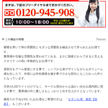
紫檀を用いて和の雰囲気とモダンな雰囲気を融合させて作られたお仏壇で
す。
重厚感や荘厳な雰囲気を漂わせてくれる、まさに国産だからできると言える
クオリティの高い本格的なお仏壇です。
扉部分をアール形状にする事で、シンプルな扉デザインながらもボリューム
感を出したて、外扉には市松模様を施す事で小さな部分にもこだわった作り
となっています。
天井のLEDライトだけでなく、サークル部分からも温かい光を仏壇内部に照
らす事で、重厚感の中に優しさもしっかりと出す仕上がりとなっています。
紫苑Ⅱの下台が付いたお仏壇をご希望の方は、「
モダン仏壇・紫苑【国
産】
」もございます。