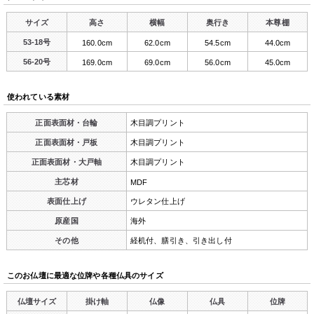
サイズ
高さ
横幅
奥行き
本尊棚
53-18号
160.0cm
62.0cm
54.5cm
44.0cm
56-20号
169.0cm
69.0cm
56.0cm
45.0cm
使われている素材
正面表面材・台輪
木目調プリント
正面表面材・戸板
木目調プリント
正面表面材・大戸軸
木目調プリント
主芯材
MDF
表面仕上げ
ウレタン仕上げ
原産国
海外
その他
経机付、膳引き、引き出し付
このお仏壇に最適な位牌や各種仏具のサイズ
仏壇サイズ
掛け軸
仏像
仏具
位牌