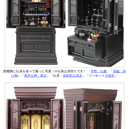
黒檀調に仏具を並べて撮った写真（※仏具は別売りです）
「
本尊・仏像
」「
両脇・掛
け軸
」「
唐木位牌・春日
」「仏具・
花鳥型11具足
」「リンセット
大徳寺
」