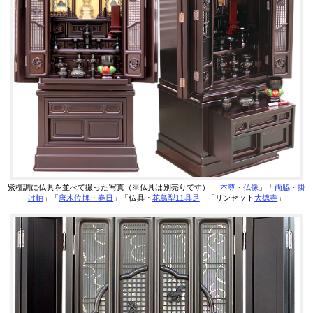
紫檀調に仏具を並べて撮った写真（※仏具は別売りです）
「
本尊・仏像
」「
両脇・掛
け軸
」「
唐木位牌・春日
」「仏具・
花鳥型11具足
」「リンセット
大徳寺
」