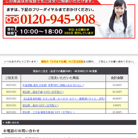
現在のご注文（全店での最新30件）- 08月09日 17:58 更新
ご注文日
ご注文いただいた商品
合計金額
08月09日
中金掛軸 真宗 大谷派( 本尊70代 / 掛軸とめを付けない )
15,630円
08月09日
塗位牌・面金千倉( 4.0寸 / 文字彫り )
20,130円
08月09日
【お盆直前特価】モダン仏壇・オーロラ( カラー・紫檀調 / サイズ・16号 )
39,800円
08月09日
塗位牌・春日( 4.0寸 / 文字彫り )
9,900円
08月09日
塗位牌・三方金 櫛形五重座( 3.5寸 / 文字彫り )
22,180円
08月09日
【お盆直前特価】モダン仏壇・オーロラ( カラー・紫檀調 / サイズ・18号 )
47,800円
08月09日
塗位牌・蓮華付春日( 4.0寸 / 文字彫り )
10,310円
08月09日
【お盆直前特価】唐木仏壇・蓮華 経机付( 40-16号 / 紫檀色 )
133,000円